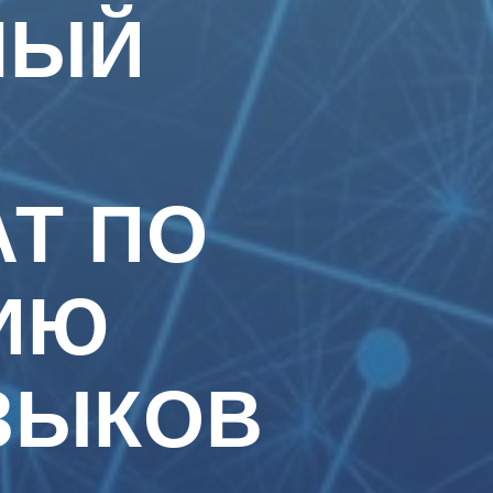
НЫЙ
Т ПО
ИЮ
ЗЫКОВ