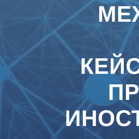
МЕ
КЕЙ
П
ИНОС